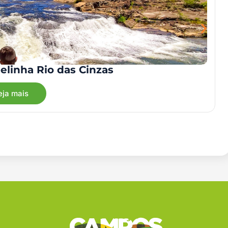
elinha Rio das Cinzas
eja mais