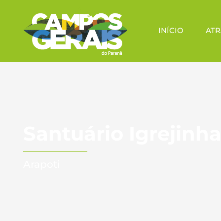
INÍCIO
ATR
Santuário Igrejinha
Arapoti